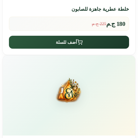
خلطة عطرية جاهزة للصابون
180 ج.م
225 ج.م
أضف للسلة