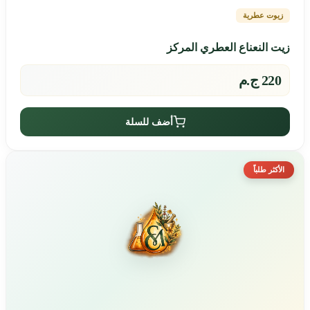
زيوت عطرية
زيت النعناع العطري المركز
220 ج.م
أضف للسلة
الأكثر طلباً