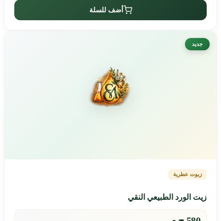
أضف للسلة
جديد
زيوت عطرية
زيت الورد الطبيعي النقي
580 ج.م