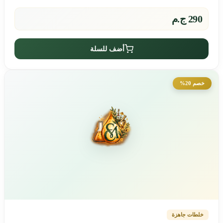
290 ج.م
أضف للسلة
خصم 20%
خلطات جاهزة