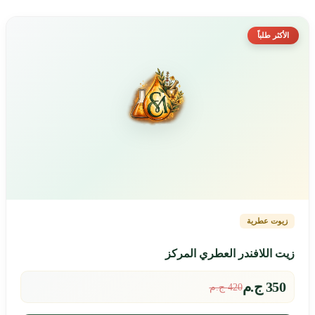
الأكثر طلباً
زيوت عطرية
زيت اللافندر العطري المركز
350 ج.م
420 ج.م