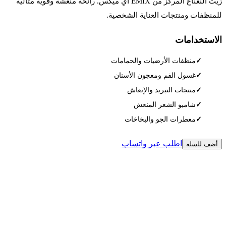
زيت النعناع المركز من EMIX اي ميكس. رائحة منعشة وقوية مثالية
للمنظفات ومنتجات العناية الشخصية.
الاستخدامات
منظفات الأرضيات والحمامات
غسول الفم ومعجون الأسنان
منتجات التبريد والإنعاش
شامبو الشعر المنعش
معطرات الجو والبخاخات
اطلب عبر واتساب
أضف للسلة