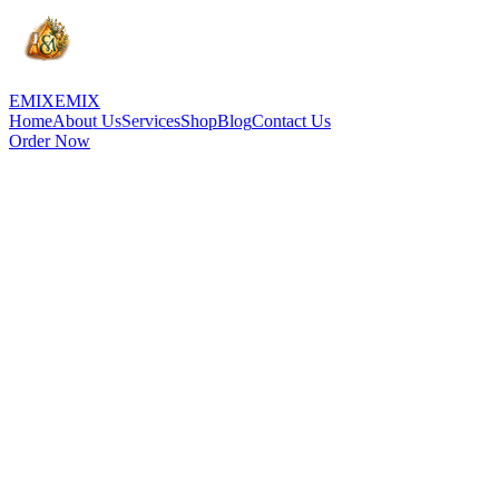
EMIX
EMIX
Home
About Us
Services
Shop
Blog
Contact Us
Order Now
عربي
Terms & Conditions